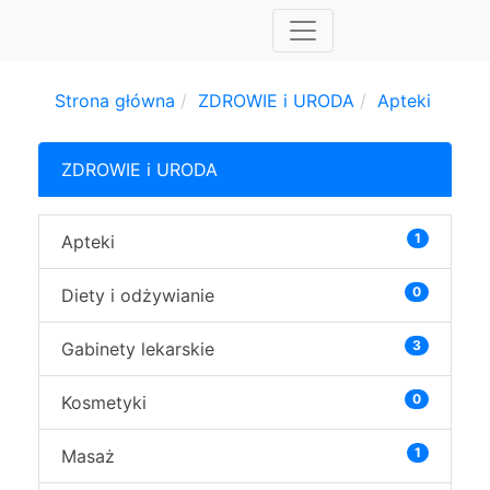
Strona główna
ZDROWIE i URODA
Apteki
ZDROWIE i URODA
1
Apteki
0
Diety i odżywianie
3
Gabinety lekarskie
0
Kosmetyki
1
Masaż