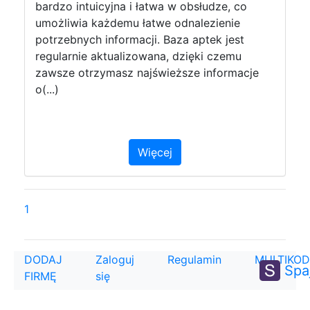
bardzo intuicyjna i łatwa w obsłudze, co
umożliwia każdemu łatwe odnalezienie
potrzebnych informacji. Baza aptek jest
regularnie aktualizowana, dzięki czemu
zawsze otrzymasz najświeższe informacje
o(...)
Więcej
1
DODAJ
Zaloguj
Regulamin
MULTIKOD
Spa
FIRMĘ
się