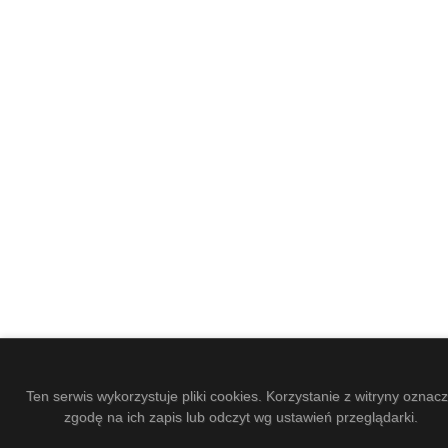
Ten serwis wykorzystuje pliki cookies. Korzystanie z witryny oznac
zgodę na ich zapis lub odczyt wg ustawień przeglądarki.