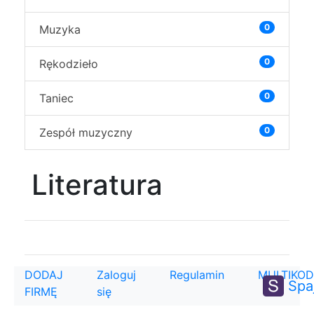
0
Muzyka
0
Rękodzieło
0
Taniec
0
Zespół muzyczny
Literatura
DODAJ
Zaloguj
Regulamin
MULTIKOD
Spa
FIRMĘ
się