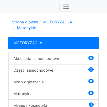
Strona główna
MOTORYZACJA
Motocykle
MOTORYZACJA
0
Akcesoria samochodowe
2
Części samochodowe
0
Moto ogłoszenia
0
Motocykle
1
Myjnie i kosmetyki