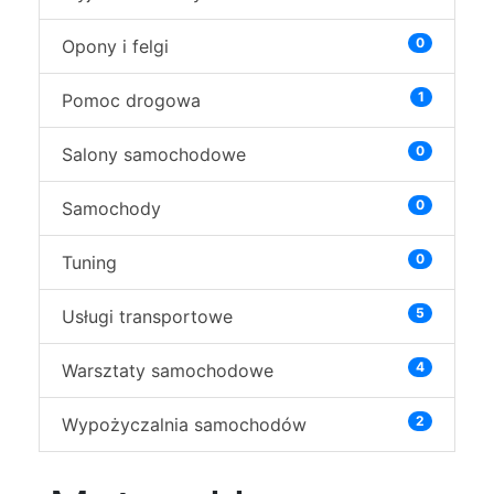
0
Opony i felgi
1
Pomoc drogowa
0
Salony samochodowe
0
Samochody
0
Tuning
5
Usługi transportowe
4
Warsztaty samochodowe
2
Wypożyczalnia samochodów