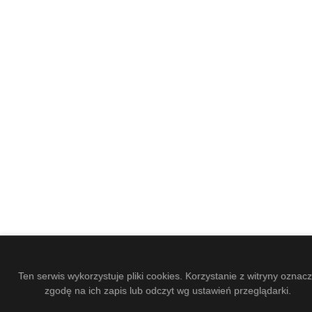
Ten serwis wykorzystuje pliki cookies. Korzystanie z witryny oznac
zgodę na ich zapis lub odczyt wg ustawień przeglądarki.