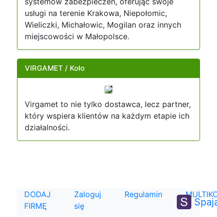
systemów zabezpieczeń, oferując swoje
usługi na terenie Krakowa, Niepołomic,
Wieliczki, Michałowic, Mogilan oraz innych
miejscowości w Małopolsce.
VIRGAMET / Koło
Virgamet to nie tylko dostawca, lecz partner,
który wspiera klientów na każdym etapie ich
działalności.
DODAJ
Zaloguj
Regulamin
MULTIK
Spaj
FIRMĘ
się