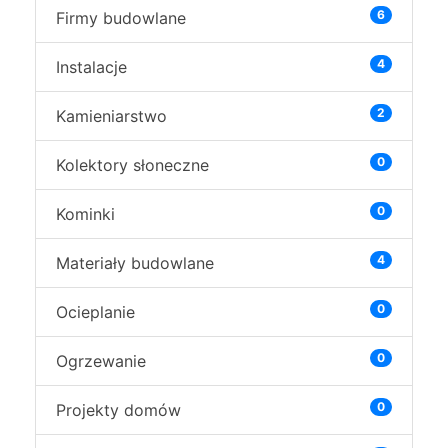
6
Firmy budowlane
4
Instalacje
2
Kamieniarstwo
0
Kolektory słoneczne
0
Kominki
4
Materiały budowlane
0
Ocieplanie
0
Ogrzewanie
0
Projekty domów