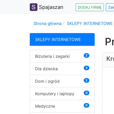
Spajaszan
DODAJ FIRMĘ
Zal
Strona główna
SKLEPY INTERNETOWE
P
SKLEPY INTERNETOWE
2
Biżuteria i zegarki
Kr
3
Dla dziecka
2
Dom i ogród
0
Komputery i laptopy
0
Medyczne