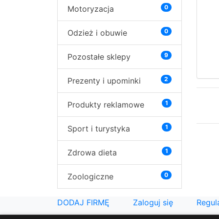
0
Motoryzacja
0
Odzież i obuwie
9
Pozostałe sklepy
2
Prezenty i upominki
1
Produkty reklamowe
1
Sport i turystyka
1
Zdrowa dieta
0
Zoologiczne
DODAJ FIRMĘ
Zaloguj się
Regul