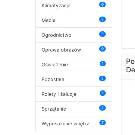
0
Klimatyzacja
3
Meble
3
Ogrodnictwo
0
Oprawa obrazów
Po
1
Oświetlenie
De
3
Pozostałe
1
Rolety i żaluzje
2
Sprzątanie
7
Wyposażenie wnętrz