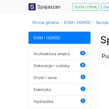
Spajaszan
DODAJ FIRMĘ
Zal
Strona główna
DOM i OGRÓD
Sprząt
S
DOM i OGRÓD
0
Architektura wnętrz
Pu
0
Dekoracje i ozdoby
1
Drzwi i okna
1
Elektryka
1
Hydraulika