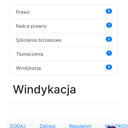
5
Prawo
1
Radca prawny
2
Szkolenia biznesowe
1
Tłumaczenia
0
Windykacja
Windykacja
DODAJ
Zaloguj
Regulamin
MULTIKOD