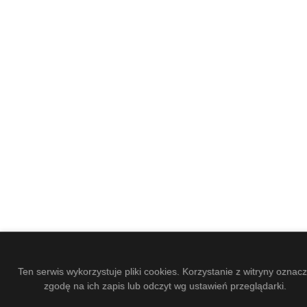
Ten serwis wykorzystuje pliki cookies. Korzystanie z witryny oznac
zgodę na ich zapis lub odczyt wg ustawień przeglądarki.