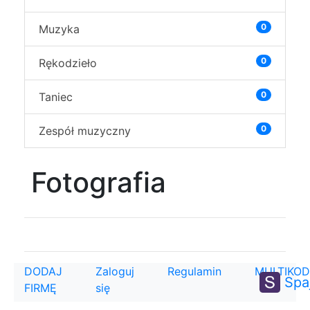
0
Muzyka
0
Rękodzieło
0
Taniec
0
Zespół muzyczny
Fotografia
DODAJ
Zaloguj
Regulamin
MULTIKOD
Spa
FIRMĘ
się