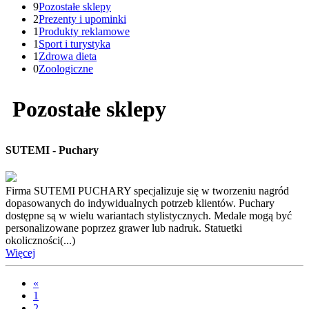
9
Pozostałe sklepy
2
Prezenty i upominki
1
Produkty reklamowe
1
Sport i turystyka
1
Zdrowa dieta
0
Zoologiczne
Pozostałe sklepy
SUTEMI - Puchary
Firma SUTEMI PUCHARY specjalizuje się w tworzeniu nagród
dopasowanych do indywidualnych potrzeb klientów. Puchary
dostępne są w wielu wariantach stylistycznych. Medale mogą być
personalizowane poprzez grawer lub nadruk. Statuetki
okoliczności(...)
Więcej
«
1
2