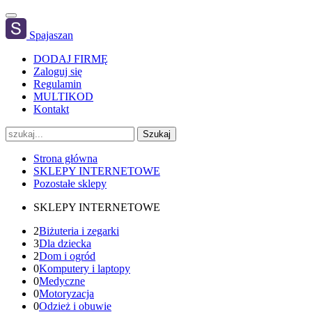
Spajaszan
DODAJ FIRMĘ
Zaloguj się
Regulamin
MULTIKOD
Kontakt
Szukaj
Strona główna
SKLEPY INTERNETOWE
Pozostałe sklepy
SKLEPY INTERNETOWE
2
Biżuteria i zegarki
3
Dla dziecka
2
Dom i ogród
0
Komputery i laptopy
0
Medyczne
0
Motoryzacja
0
Odzież i obuwie